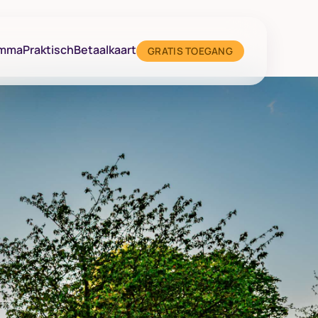
amma
Praktisch
Betaalkaart
GRATIS TOEGANG