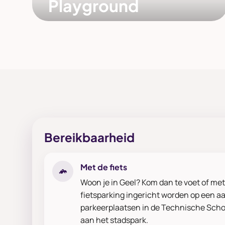
Playground
Spelen in de speeltuin of ravotten in de
speelkooi, zodat kinderen én ouders een
onvergetelijke dag beleven.
Bereikbaarheid
Met de fiets
Woon je in Geel? Kom dan te voet of met 
fietsparking ingericht worden op een a
parkeerplaatsen in de Technische Scho
aan het stadspark.