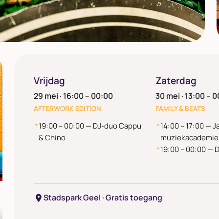
Vrijdag
Zaterdag
s
29 mei · 16:00 – 00:00
30 mei · 13:00 – 
AFTERWORK EDITION
FAMILY & BEATS
xicaanse taco's, artisanale kroketten en Oosterse
19:00 – 00:00 — DJ-duo Cappu
14:00 – 17:00 — 
& Chino
muziekacademie
19:00 – 00:00 — D
lle foodtrucks
Stadspark Geel · Gratis toegang