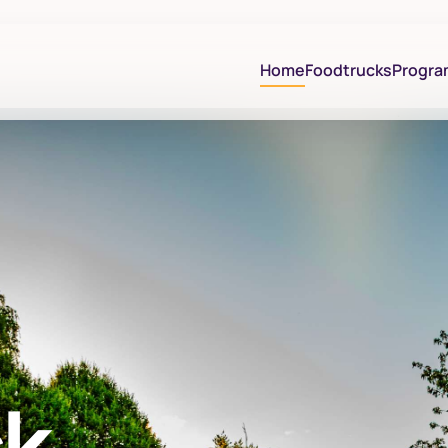
Home
Foodtrucks
Progr
ck