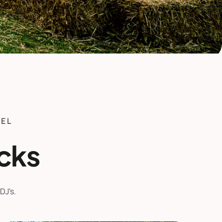
EEL
cks
DJ's.