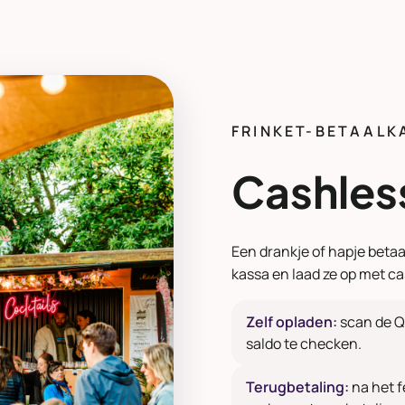
FRINKET-BETAALK
Cashles
Een drankje of hapje betaa
kassa en laad ze op met c
Zelf opladen:
scan de Q
saldo te checken.
Terugbetaling:
na het f