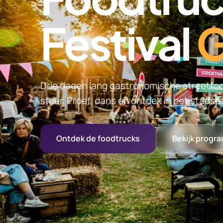
Festival
G
Drie dagen lang gastronomische streetfoo
sfeer. Proef, dans en ontdek in het stadsp
Ontdek de foodtrucks
Bekijk progr