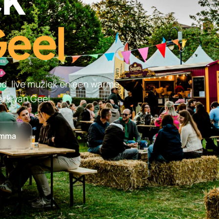
eel
d, live muziek en een warme
ark van Geel.
amma