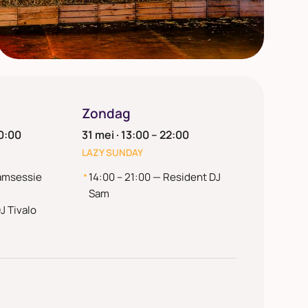
AMBIANCE
Zondag
Live muziek & DJ’s
00:00
31 mei · 13:00 – 22:00
LAZY SUNDAY
Soulful sunset sessions en nachtelijke beats
onder de lichtslingers.
Jamsessie
14:00 – 21:00 — Resident DJ
Sam
J Tivalo