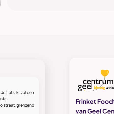
de fiets. Er zal een
antal
Frinket Foodt
olstraat, grenzend
van Geel Ce