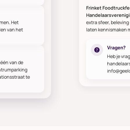
Frinket Foodtruckfe
Handelaarsverenig
omen. Het
extra sfeer, belevin
len van het
laten kennismaken m
Vragen?
Heb je vrag
 één van de
handelaars
ntrumparking
info@geel
tionsstraat te